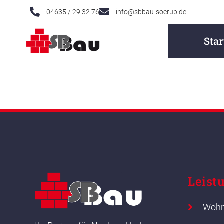
04635 / 29 32 76
info@sbbau-soerup.de
Star
LANDWIRT
Leist
Woh