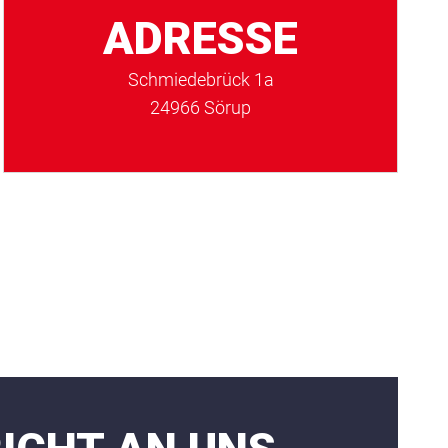
ADRESSE
Schmiedebrück 1a
24966 Sörup