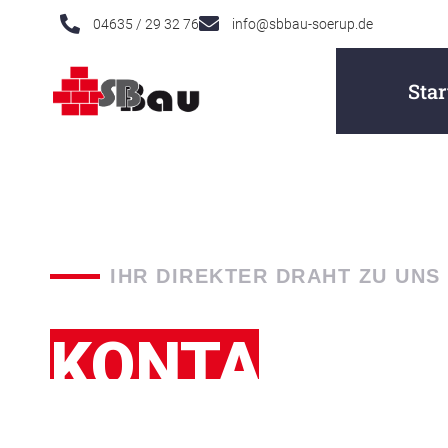
04635 / 29 32 76
info@sbbau-soerup.de
Star
IHR DIREKTER DRAHT ZU UNS
KONTAKT
Sie haben ein Frage oder möchten uns gerne etwas